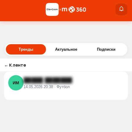
×
×
Войти
Тренды
Актуальное
Подписки
←
К ленте
█████ ███████
ИМ
14.05.2026 20:38 · Футбол