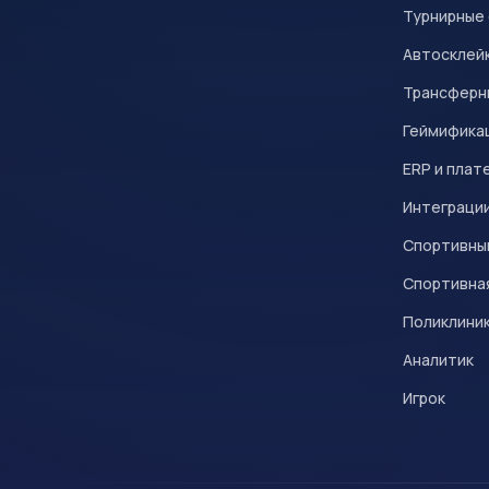
Турнирные
Автосклейк
Трансферн
Геймифика
ERP и плат
Интеграци
Спортивны
Спортивна
Поликлини
Аналитик
Игрок