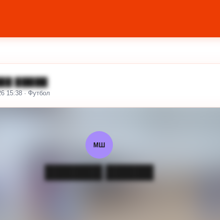
██ █████
26 15:38 · Футбол
МШ
██████ █████