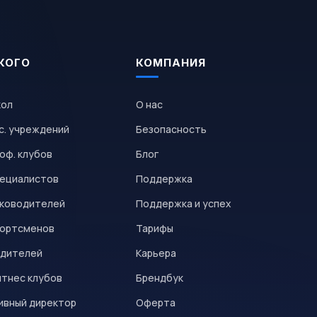
КОГО
КОМПАНИЯ
кол
О нас
с. учреждений
Безопасность
оф. клубов
Блог
пециалистов
Поддержка
уководителей
Поддержка и успех
портсменов
Тарифы
одителей
Карьера
итнес клубов
Брендбук
ивный директор
Оферта