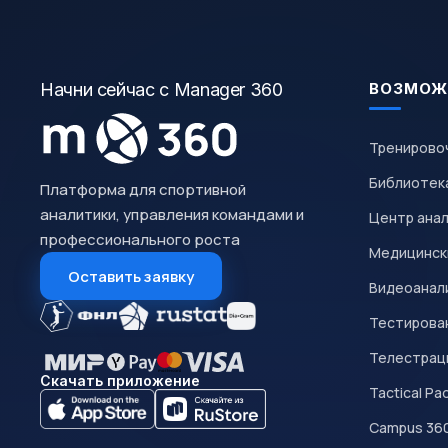
Начни сейчас с Manager 360
ВОЗМОЖ
Тренирово
Библиотек
Платформа для спортивной
аналитики, управления командами и
Центр ана
профессионального роста
Медицинск
Оставить заявку
Видеоанал
Тестирован
Телестрац
Скачать приложение
Tactical Pa
Campus 36