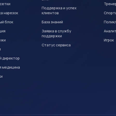
 сетки
Трене
Поддержка и успех
а нарезок
клиентов
Спорт
ый блок
База знаний
Полик
ция
Заявка в службу
Анали
поддержки
ежи
Игрок
Статус сервиса
и
й директор
я медицина
ки