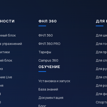
НОСТИ
ФНЛ 360
ДЛЯ 
чный блок
ФНЛ 360
Для ш
а упражнений
ФНЛ 360 PRO
Для го
литики
Тарифы
Для пр
ий блок
Campus 360
Для с
ОБУЧЕНИЕ
из
Для р
ие Live
Для с
Установка и запуск
ия
Для р
База знаний
d
Для ф
Документация
0
Спорт
Блог