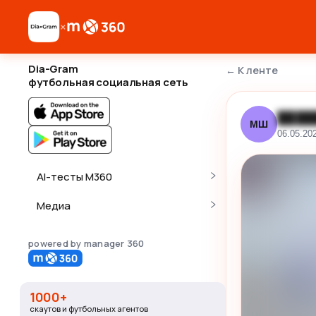
×
Dia-Gram
←
К ленте
футбольная социальная сеть
████
МШ
06.05.20
AI-тесты M360
Медиа
powered by manager 360
1000+
скаутов и футбольных агентов