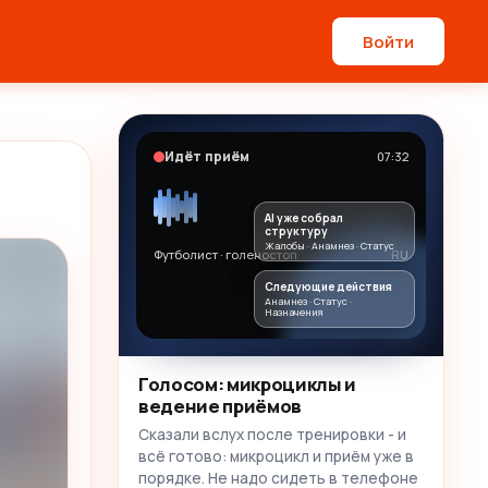
Войти
Идёт приём
07:32
AI уже собрал
структуру
Жалобы · Анамнез · Статус
Футболист · голеностоп
RU
Следующие действия
Анамнез · Статус ·
Назначения
Голосом: микроциклы и
ведение приёмов
Сказали вслух после тренировки - и
всё готово: микроцикл и приём уже в
порядке. Не надо сидеть в телефоне