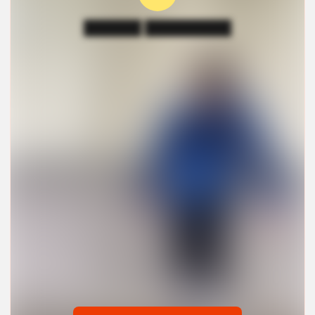
██████ █████████