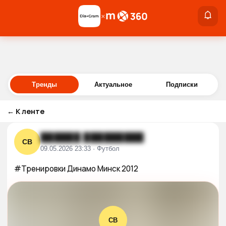
×
×
Войти
Тренды
Актуальное
Подписки
←
К ленте
██████ █████████
СВ
09.05.2026 23:33 · Футбол
#Тренировки Динамо Минск 2012
СВ