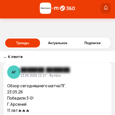
×
×
Войти
Тренды
Актуальное
Подписки
←
К ленте
███████ ███████
АГ
23.05.2026 11:27 · Футбол
Обзор сегодняшнего матча ПГ.

23.05.26

Победили 3-0!

Г.Арсений 

11 лет🔥🔥🔥