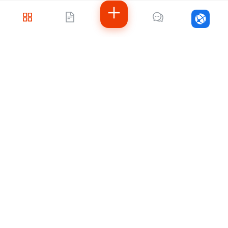
скаутов.
Войти
Не знаете, с чего
начать?
Напишите нам — подберём решение под
ваши задачи, рассчитаем стоимость и