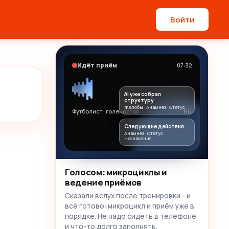
Войти
Идёт приём
07:32
AI уже собрал
структуру
Жалобы · Анамнез · Статус
Футболист · голеностоп
RU
Следующие действия
Анамнез · Статус ·
Назначения
Голосом: микроциклы и
ведение приёмов
Сказали вслух после тренировки - и
всё готово: микроцикл и приём уже в
порядке. Не надо сидеть в телефоне
и что-то долго заполнять.