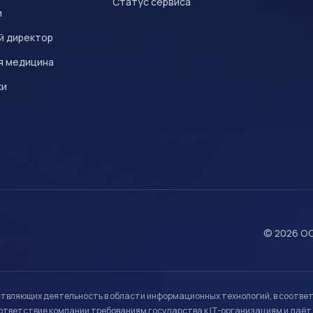
Статус сервиса
и
й директор
я медицина
ки
© 2026 ОО
ствляющих деятельность в области информационных технологий, в соотве
ветствие компании требованиям государства к IT-организациям и даёт 