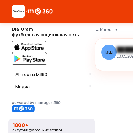
×
Dia-Gram
←
К ленте
футбольная социальная сеть
████
ИШ
18.05.20
AI-тесты M360
Медиа
powered by manager 360
1000+
скаутов и футбольных агентов