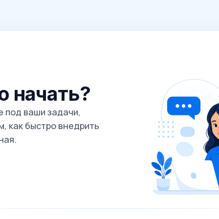
го начать?
 под ваши задачи,
, как быстро внедрить
ная.