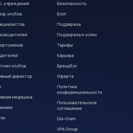
с. учреждений
Безопасность
оф. клубов
Блог
пециалистов
Поддержка
уководителей
Поддержка и успех
портсменов
Тарифы
одителей
Карьера
итнес клубов
Брендбук
ивный директор
Оферта
р
Политика
конфиденциальности
ивная медицина
Пользовательское
линики
соглашение
тик
Dia-Gram
VPA Group