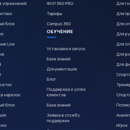
а упражнений
ФНЛ 360 PRO
Для го
литики
Тарифы
Для пр
ий блок
Campus 360
Для с
ОБУЧЕНИЕ
из
Для р
ие Live
Для с
Установка и запуск
ия
Для р
База знаний
d
Для ф
Документация
0
Спорт
Блог
 сетки
Трене
Поддержка и успех
а нарезок
клиентов
Спорт
ый блок
База знаний
Полик
ция
Заявка в службу
Анали
поддержки
ежи
Игрок