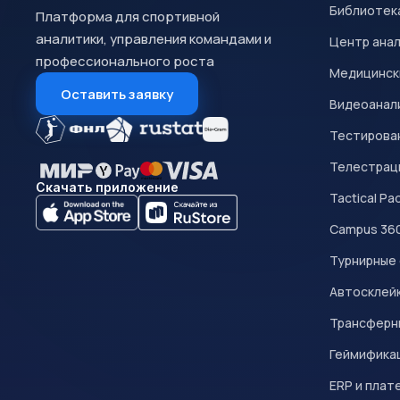
Библиотек
Платформа для спортивной
аналитики, управления командами и
Центр ана
профессионального роста
Медицинск
Оставить заявку
Видеоанал
Тестирован
Телестрац
Скачать приложение
Tactical Pa
Campus 36
Турнирные
Автосклейк
Трансферн
Геймифика
ERP и плат