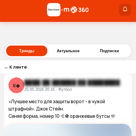
×
×
Войти
Тренды
Актуальное
Подписки
←
К ленте
████ ██ ██████ ██ ████████
Е�
25.05.2026 20:16 · Футбол
«Лучшее место для защиты ворот - в чужой 
штрафной». Джок Стейн.

Синяя форма, номер 10 🤙⚽️ оранжевые бутсы 🫶