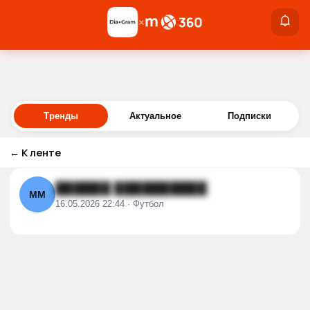
×
×
Войти
Тренды
Актуальное
Подписки
←
К ленте
██████ ██████████
ММ
16.05.2026 22:44 · Футбол