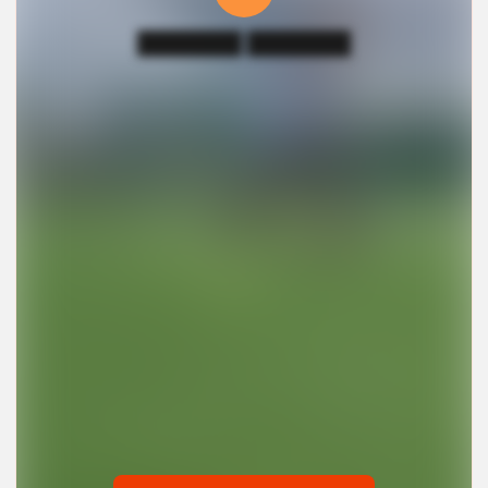
███████ ███████