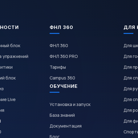
НОСТИ
ФНЛ 360
ДЛЯ 
чный блок
ФНЛ 360
Для ш
а упражнений
ФНЛ 360 PRO
Для го
литики
Тарифы
Для пр
ий блок
Campus 360
Для с
ОБУЧЕНИЕ
из
Для р
ие Live
Для с
Установка и запуск
ия
Для р
База знаний
d
Для ф
Документация
0
Спорт
Блог