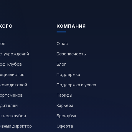
КОГО
КОМПАНИЯ
кол
О нас
с. учреждений
Безопасность
оф. клубов
Блог
пециалистов
Поддержка
уководителей
Поддержка и успех
портсменов
Тарифы
одителей
Карьера
итнес клубов
Брендбук
ивный директор
Оферта