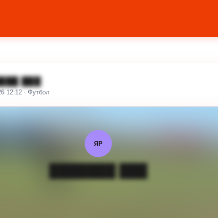
███ ███
26 12:12 · Футбол
ЯР
███████ ███