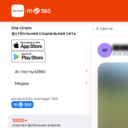
×
Dia-Gram
←
К ленте
футбольная социальная сеть
████
ЯР
28.04.20
AI-тесты M360
Медиа
powered by manager 360
1000+
скаутов и футбольных агентов