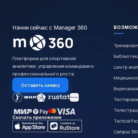
Начни сейчас с Manager 360
ВОЗМОЖ
Тренирово
Библиотек
Платформа для спортивной
аналитики, управления командами и
Центр ана
профессионального роста
Медицинск
Оставить заявку
Видеоанал
Тестирован
Телестрац
Скачать приложение
Tactical Pa
Campus 36