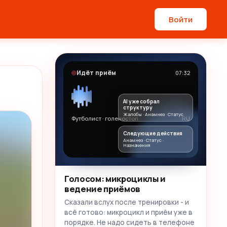
Войти
Идёт приём
07:32
AI уже собрал
структуру
Жалобы · Анамнез · Статус
Футболист · голеностоп
RU
Следующие действия
Анамнез · Статус ·
Назначения
Голосом: микроциклы и
ведение приёмов
Сказали вслух после тренировки - и
всё готово: микроцикл и приём уже в
порядке. Не надо сидеть в телефоне