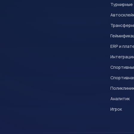
Турнирные
Автосклейк
Трансферн
Геймифика
ERP и плат
Интеграци
Спортивны
Спортивна
Поликлини
Аналитик
Игрок