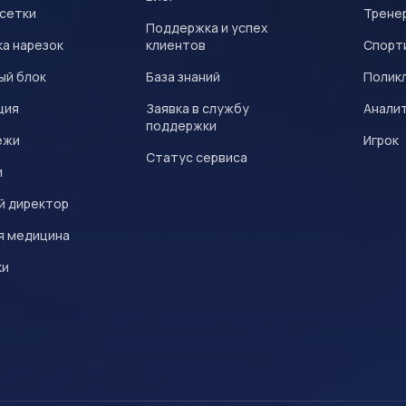
 сетки
Трене
Поддержка и успех
а нарезок
клиентов
Спорт
ый блок
База знаний
Полик
ция
Заявка в службу
Анали
поддержки
ежи
Игрок
Статус сервиса
и
й директор
я медицина
ки