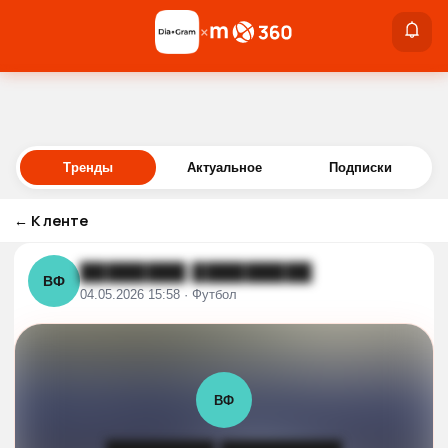
×
×
Войти
Тренды
Актуальное
Подписки
←
К ленте
████████ █████████
ВФ
04.05.2026 15:58 · Футбол
ВФ