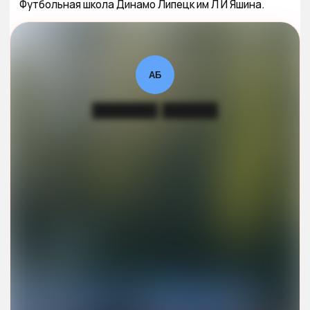
Футбольная школа Динамо Липецк им Л И Яшина.
АБ
███████ ██████