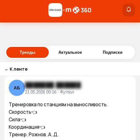
×
×
Войти
Тренды
Актуальное
Подписки
←
К ленте
███████ ██████
АБ
21.05.2026 00:16 · Футбол
Тренировка по станциям на выносливость.

Скорость👈 

Сила👈 

Координация👈 

Тренер. Рожнов. А. Д. 
