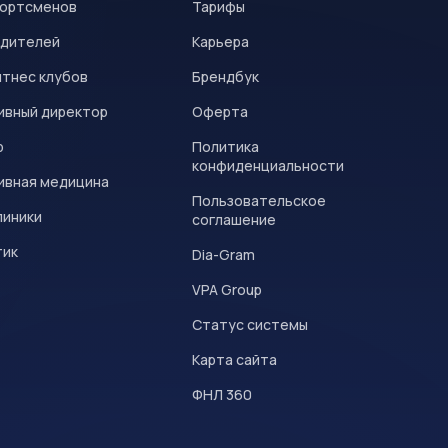
портсменов
Тарифы
одителей
Карьера
итнес клубов
Брендбук
ивный директор
Оферта
р
Политика
конфиденциальности
ивная медицина
Пользовательское
линики
соглашение
тик
Dia-Gram
VPA Group
Статус системы
Карта сайта
ФНЛ 360