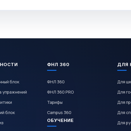
НОСТИ
ФНЛ 360
ДЛЯ 
чный блок
ФНЛ 360
Для ш
а упражнений
ФНЛ 360 PRO
Для го
литики
Тарифы
Для пр
ий блок
Campus 360
Для с
ОБУЧЕНИЕ
из
Для р