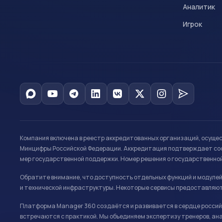
Аналитик
Игрок
Компания включена в реестр аккредитованных организаций, осуще
Минцифры Российской Федерации. Аккредитация подтверждает соот
мер государственной поддержки. Номер решения о государственно
Обратите внимание, что доступность отдельных функций и модуле
и технической инфраструктуры. Некоторые сервисы предоставляют
Платформа Manager 360 создаётся и развивается в сердце российс
встречаются с практикой. Мы объединяем экспертизу тренеров, ана