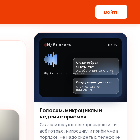
Войти
Идёт приём
07:32
AI уже собрал
структуру
Жалобы · Анамнез · Статус
Футболист · голеностоп
RU
Следующие действия
Анамнез · Статус ·
Назначения
Голосом: микроциклы и
ведение приёмов
Сказали вслух после тренировки - и
всё готово: микроцикл и приём уже в
порядке. Не надо сидеть в телефоне