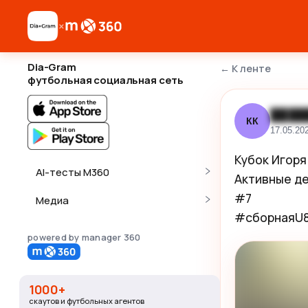
×
Dia-Gram
←
К ленте
футбольная социальная сеть
████
КК
17.05.20
Кубок Игоря
AI-тесты M360
Активные де
#7

Медиа
#сборнаяU
powered by manager 360
1000+
скаутов и футбольных агентов