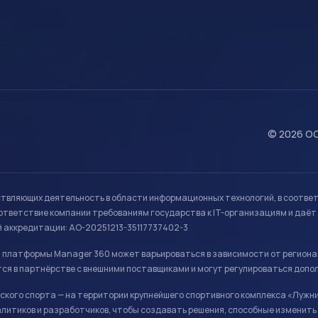
© 2026 ОО
ствляющих деятельность в области информационных технологий, в соотве
ветствие компании требованиям государства к IT-организациям и даёт 
й аккредитации: АО-20251213-35117737402-3
й платформы Manager 360 может варьироваться в зависимости от региона
ся в партнёрстве с внешними поставщиками и могут регулироваться допо
кого спорта — на территории крупнейшего спортивного комплекса «Лужни
литиков и разработчиков, чтобы создавать решения, способные изменить 