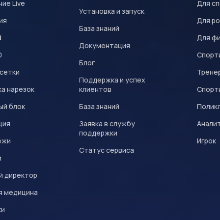
ие Live
Для с
Установка и запуск
ия
Для р
База знаний
d
Для ф
Документация
0
Спорт
Блог
 сетки
Трене
Поддержка и успех
а нарезок
клиентов
Спорт
ый блок
База знаний
Полик
ция
Заявка в службу
Анали
поддержки
ежи
Игрок
Статус сервиса
и
й директор
я медицина
ки