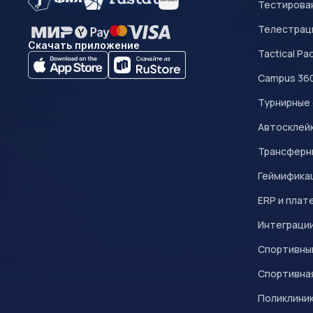
Тестирован
Телестрац
Скачать приложение
Tactical Pa
Campus 36
Турнирные
Автосклейк
Трансферн
Геймифика
ERP и плат
Интеграци
Спортивны
Спортивна
Поликлини