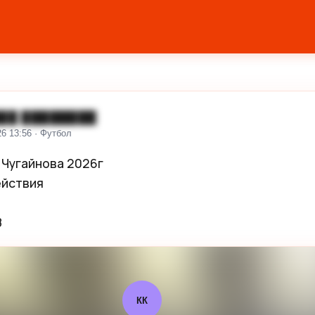
██ ████████
26 13:56 · Футбол
 Чугайнова 2026г

йствия 

8
КК