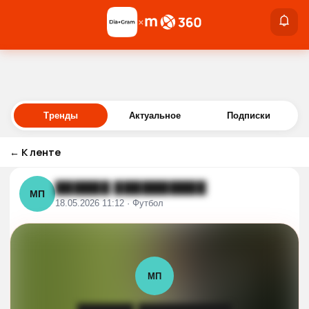
×
×
Войти
Тренды
Актуальное
Подписки
←
К ленте
██████ ██████████
МП
18.05.2026 11:12 · Футбол
МП