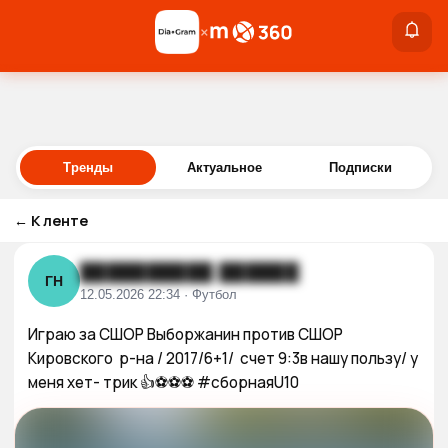
×
×
Войти
Тренды
Актуальное
Подписки
←
К ленте
██████████ ██████
ГН
12.05.2026 22:34 · Футбол
Играю за СШОР Выборжанин против СШОР 
Кировского  р-на / 2017/6+1/  счет 9:3в нашу пользу/ у 
меня хет- трик 👍⚽️⚽️⚽️ #сборнаяU10