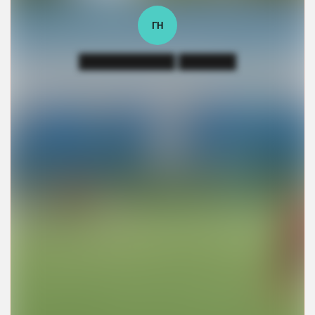
ГН
██████████ ██████