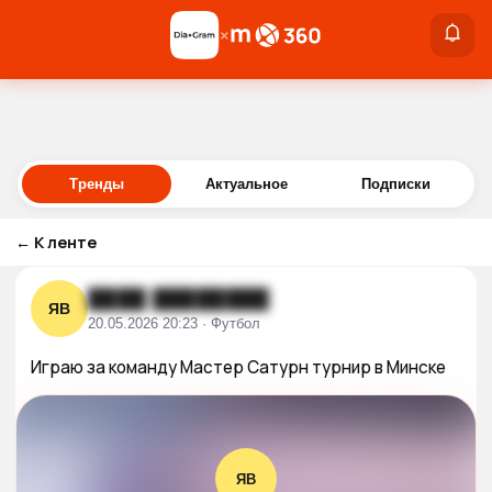
×
×
Войти
Тренды
Актуальное
Подписки
←
К ленте
████ ████████
ЯВ
20.05.2026 20:23 · Футбол
Играю за команду Мастер Сатурн турнир в Минске
ЯВ