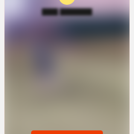
████ ████████