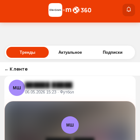
×
×
Войти
Тренды
Актуальное
Подписки
←
К ленте
██████ █████
МШ
06.05.2026 15:23 · Футбол
МШ