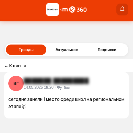
×
×
Войти
Тренды
Актуальное
Подписки
←
К ленте
███████ █████████
ВГ
14.05.2026 19:20 · Футбол
сегодня заняли 1 место среди школ на региональном 
этапе🥇