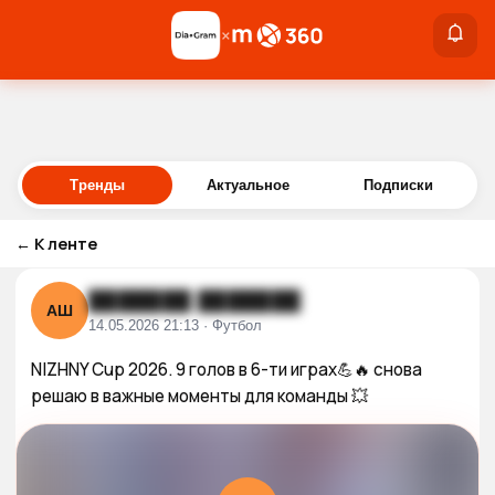
×
×
Войти
Тренды
Актуальное
Подписки
←
К ленте
███████ ███████
АШ
14.05.2026 21:13 · Футбол
NIZHNY Cup 2026. 9 голов в 6-ти играх💪🔥 снова 
решаю в важные моменты для команды 💥