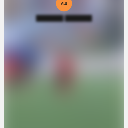
АШ
███████ ███████