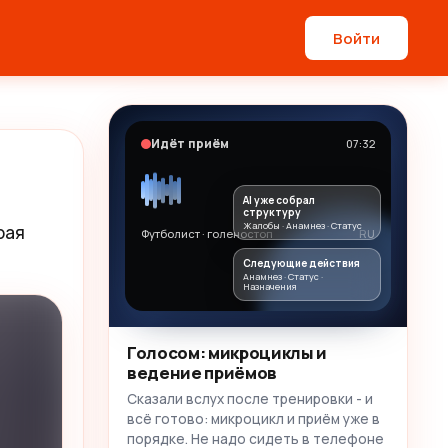
Войти
Идёт приём
07:32
AI уже собрал
структуру
Жалобы · Анамнез · Статус
ая 
Футболист · голеностоп
RU
Следующие действия
Анамнез · Статус ·
Назначения
Голосом: микроциклы и
ведение приёмов
Сказали вслух после тренировки - и
всё готово: микроцикл и приём уже в
порядке. Не надо сидеть в телефоне