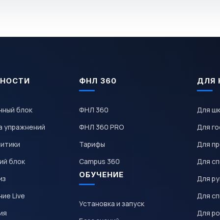
НОСТИ
ФНЛ 360
ДЛЯ 
чный блок
ФНЛ 360
Для ш
а упражнений
ФНЛ 360 PRO
Для го
литики
Тарифы
Для пр
ий блок
Campus 360
Для с
ОБУЧЕНИЕ
из
Для р
ие Live
Для с
Установка и запуск
ия
Для р