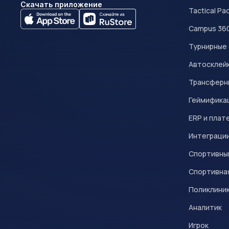
Скачать приложение
Tactical Pa
Campus 36
Турнирные
Автосклейк
Трансферн
Геймифика
ERP и плат
Интеграци
Спортивны
Спортивна
Поликлини
Аналитик
Игрок