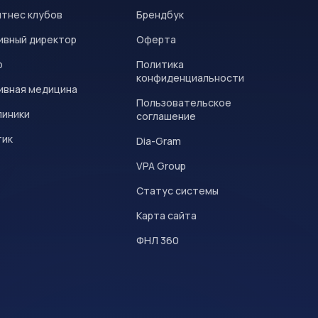
итнес клубов
Брендбук
ивный директор
Оферта
р
Политика
конфиденциальности
ивная медицина
Пользовательское
линики
соглашение
тик
Dia-Gram
VPA Group
Статус системы
Карта сайта
ФНЛ 360