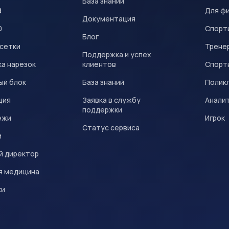
База знаний
d
Для ф
Документация
0
Спорт
Блог
 сетки
Трене
Поддержка и успех
а нарезок
клиентов
Спорт
ый блок
База знаний
Полик
ция
Заявка в службу
Анали
поддержки
ежи
Игрок
Статус сервиса
и
й директор
я медицина
ки