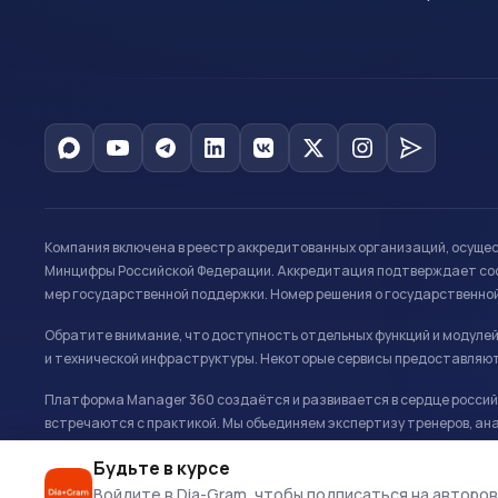
Компания включена в реестр аккредитованных организаций, осуще
Минцифры Российской Федерации. Аккредитация подтверждает соот
мер государственной поддержки. Номер решения о государственно
Обратите внимание, что доступность отдельных функций и модуле
и технической инфраструктуры. Некоторые сервисы предоставляют
Платформа Manager 360 создаётся и развивается в сердце российс
встречаются с практикой. Мы объединяем экспертизу тренеров, ана
развитию и управлению в спорте.
Будьте в курсе
Офис: г. Москва, Олимпийский комплекс «Лужники», Большая спортивн
Войдите в Dia-Gram, чтобы подписаться на авторов