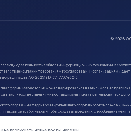
© 2026 ОО
ствляющих деятельность в области информационных технологий, в соотве
ветствие компании требованиям государства к IT-организациям и даёт 
й аккредитации: АО-20251213-35117737402-3
й платформы Manager 360 может варьироваться в зависимости от региона
ся в партнёрстве с внешними поставщиками и могут регулироваться допо
кого спорта — на территории крупнейшего спортивного комплекса «Лужни
литиков и разработчиков, чтобы создавать решения, способные изменить 
ая арена, ул. Лужники 24с1.
 и не пропускать новые посты, нарезки