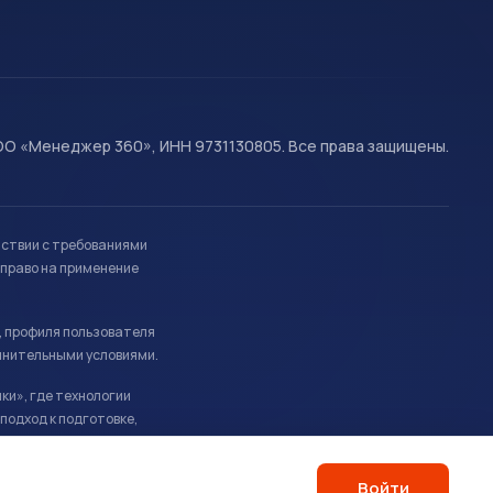
О «Менеджер 360», ИНН 9731130805. Все права защищены.
тствии с требованиями
право на применение
, профиля пользователя
лнительными условиями.
ки», где технологии
подход к подготовке,
Войти