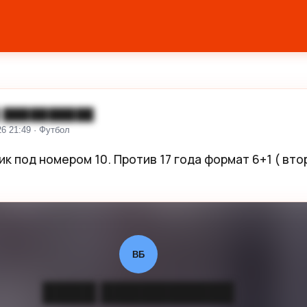
 ██████████
26 21:49 · Футбол
к под номером 10. Против 17 года формат 6+1 ( втор
ВБ
████ ██████████