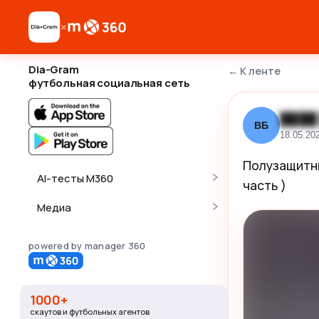
×
Dia-Gram
←
К ленте
футбольная социальная сеть
████
ВБ
18.05.20
Полузащитни
AI-тесты M360
часть )
Медиа
powered by manager 360
1000+
скаутов и футбольных агентов