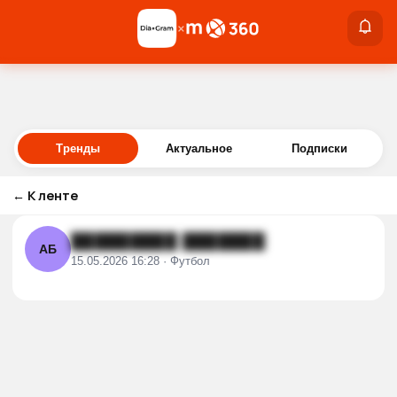
×
×
Войти
Тренды
Актуальное
Подписки
←
К ленте
█████████ ███████
АБ
15.05.2026 16:28 · Футбол