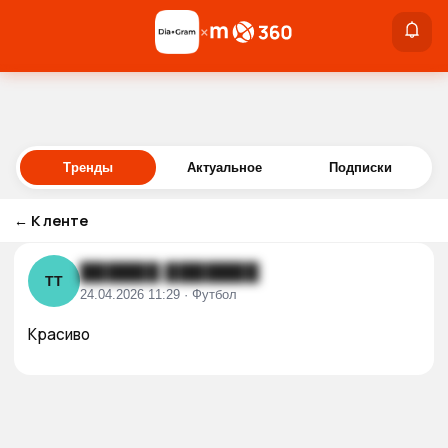
×
×
Войти
Тренды
Актуальное
Подписки
←
К ленте
██████ ███████
ТТ
24.04.2026 11:29 · Футбол
Красиво