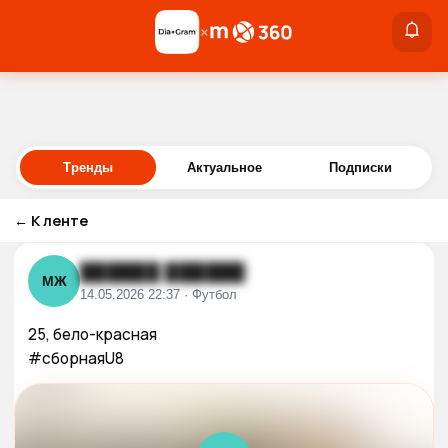
×
×
Войти
Тренды
Актуальное
Подписки
←
К ленте
██████ ██████
МЖ
14.05.2026 22:37 · Футбол
25, бело-красная

#сборнаяU8