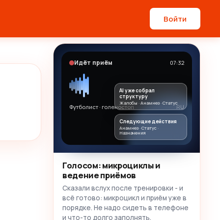
Войти
Идёт приём
07:32
AI уже собрал
структуру
Жалобы · Анамнез · Статус
Футболист · голеностоп
RU
Следующие действия
Анамнез · Статус ·
Назначения
Голосом: микроциклы и
ведение приёмов
Сказали вслух после тренировки - и
всё готово: микроцикл и приём уже в
порядке. Не надо сидеть в телефоне
и что-то долго заполнять.