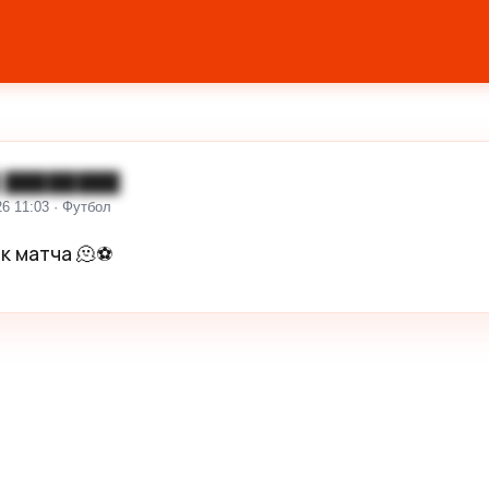
 ████████
26 11:03 · Футбол
к матча 🫠⚽️