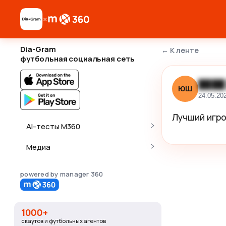
×
Dia-Gram
←
К ленте
футбольная социальная сеть
████
ЮШ
24.05.20
Лучший игро
AI-тесты M360
Медиа
powered by manager 360
1000+
скаутов и футбольных агентов