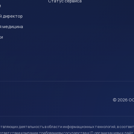
Статус сервиса
и
й директор
я медицина
ки
© 2026 ОО
ствляющих деятельность в области информационных технологий, в соотве
ветствие компании требованиям государства к IT-организациям и даёт 