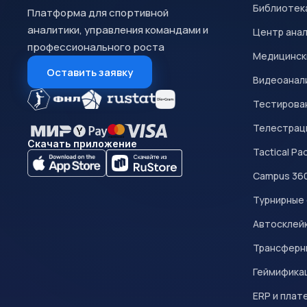
Библиотек
Платформа для спортивной
аналитики, управления командами и
Центр ана
профессионального роста
Медицинск
Оставить заявку
Видеоанал
Тестирован
Телестрац
Скачать приложение
Tactical Pa
Campus 36
Турнирные
Автосклейк
Трансферн
Геймифика
ERP и плат