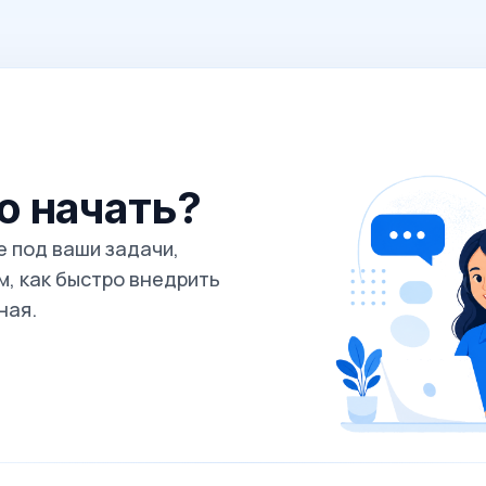
го начать?
 под ваши задачи,
, как быстро внедрить
ная.