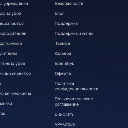
с. учреждений
Безопасность
оф. клубов
Блог
пециалистов
Поддержка
уководителей
Поддержка и успех
портсменов
Тарифы
одителей
Карьера
итнес клубов
Брендбук
ивный директор
Оферта
р
Политика
конфиденциальности
ивная медицина
Пользовательское
линики
соглашение
тик
Dia-Gram
VPA Group