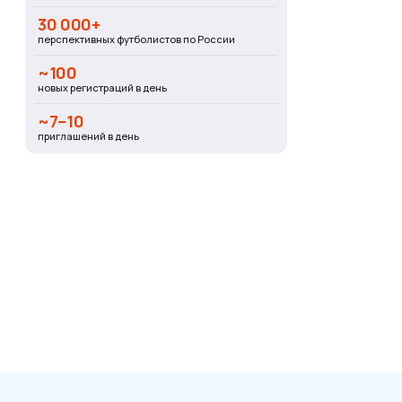
30 000+
перспективных футболистов по России
~100
новых регистраций в день
~7–10
приглашений в день