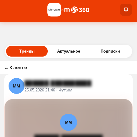
×
×
Войти
Тренды
Актуальное
Подписки
←
К ленте
██████ ██████████
ММ
25.05.2026 21:46 · Футбол
ММ