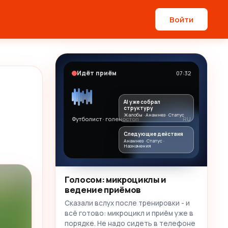
Войти
Идёт приём
07:32
AI уже собрал
структуру
Жалобы · Анамнез · Статус
Футболист · голеностоп
RU
Следующие действия
Анамнез · Статус ·
Назначения
Голосом: микроциклы и
ведение приёмов
Сказали вслух после тренировки - и
всё готово: микроцикл и приём уже в
порядке. Не надо сидеть в телефоне