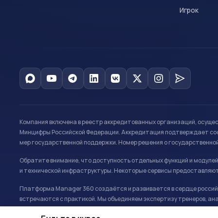
Игрок
Компания включена в реестр аккредитованных организаций, осуще
Минцифры Российской Федерации. Аккредитация подтверждает соот
мер государственной поддержки. Номер решения о государственно
Обратите внимание, что доступность отдельных функций и модуле
и технической инфраструктуры. Некоторые сервисы предоставляют
Платформа Manager 360 создаётся и развивается в сердце российс
встречаются с практикой. Мы объединяем экспертизу тренеров, ана
развитию и управлению в спорте.