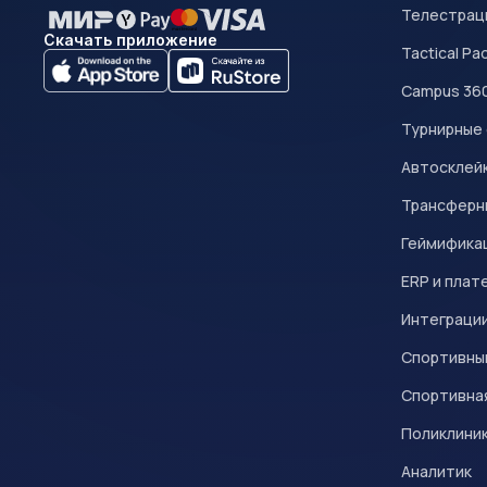
Телестрац
Скачать приложение
Tactical Pa
Campus 36
Турнирные
Автосклейк
Трансферн
Геймифика
ERP и плат
Интеграци
Спортивны
Спортивна
Поликлини
Аналитик