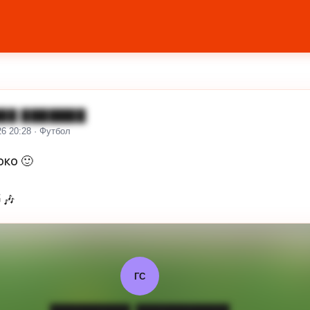
██ ███████
26 20:28 · Футбол
ко 🙂

🎶
ГС