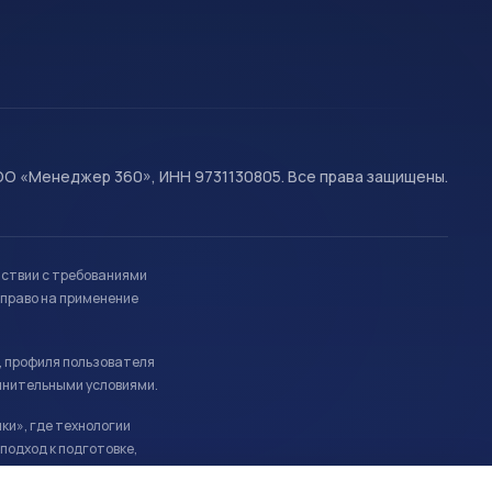
О «Менеджер 360», ИНН 9731130805. Все права защищены.
тствии с требованиями
право на применение
, профиля пользователя
лнительными условиями.
ки», где технологии
подход к подготовке,