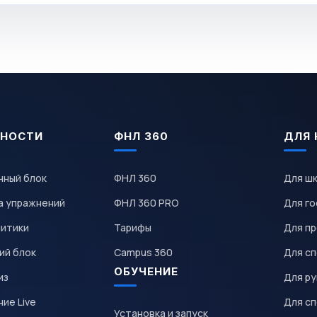
НОСТИ
ФНЛ 360
ДЛЯ 
чный блок
ФНЛ 360
Для ш
а упражнений
ФНЛ 360 PRO
Для го
литики
Тарифы
Для пр
ий блок
Campus 360
Для с
ОБУЧЕНИЕ
из
Для р
ие Live
Для с
Установка и запуск