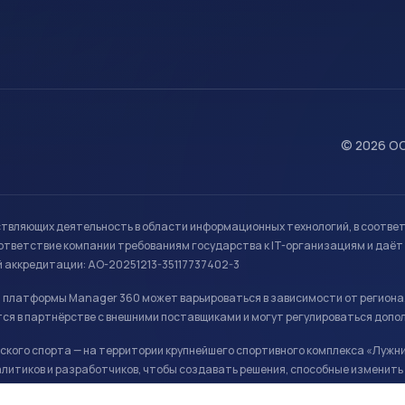
© 2026 ОО
ствляющих деятельность в области информационных технологий, в соотве
ветствие компании требованиям государства к IT-организациям и даёт 
й аккредитации: АО-20251213-35117737402-3
й платформы Manager 360 может варьироваться в зависимости от региона
ся в партнёрстве с внешними поставщиками и могут регулироваться допо
кого спорта — на территории крупнейшего спортивного комплекса «Лужни
литиков и разработчиков, чтобы создавать решения, способные изменить 