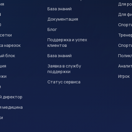
ия
Для р
База знаний
d
Для ф
Документация
0
Спорт
Блог
 сетки
Трене
Поддержка и успех
а нарезок
клиентов
Спорт
ый блок
База знаний
Полик
ция
Заявка в службу
Анали
поддержки
ежи
Игрок
Статус сервиса
и
й директор
я медицина
ки