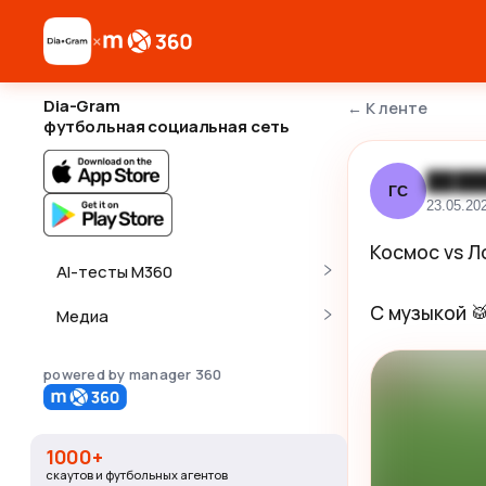
×
Dia-Gram
←
К ленте
футбольная социальная сеть
████
ГС
23.05.20
Космос vs Ло
AI-тесты M360
С музыкой 
Медиа
powered by manager 360
1000+
скаутов и футбольных агентов