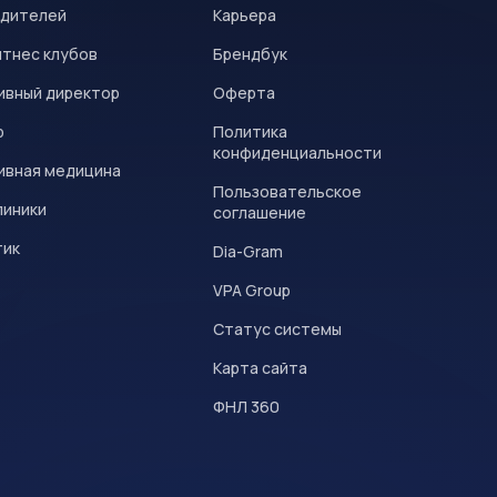
одителей
Карьера
итнес клубов
Брендбук
ивный директор
Оферта
р
Политика
конфиденциальности
ивная медицина
Пользовательское
линики
соглашение
тик
Dia-Gram
VPA Group
Статус системы
Карта сайта
ФНЛ 360