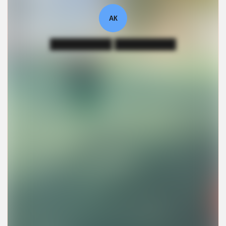
АК
█████████ █████████