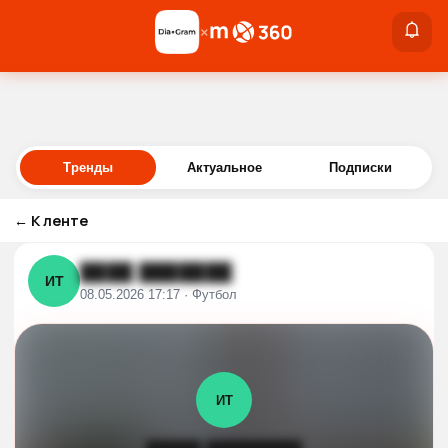
×
×
Войти
Тренды
Актуальное
Подписки
←
К ленте
████ ███████
ИТ
08.05.2026 17:17 · Футбол
ИТ