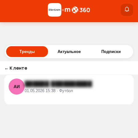
×
×
Войти
Тренды
Актуальное
Подписки
←
К ленте
██████ ██████████
АИ
01.05.2026 15:38 · Футбол