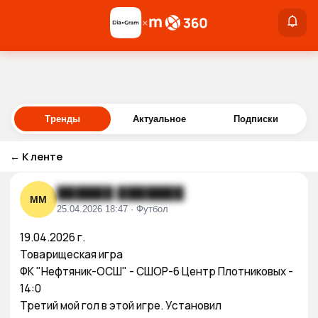
×
×
Войти
Тренды
Актуальное
Подписки
←
К ленте
██████ ███████
ММ
25.04.2026 18:47 · Футбол
19.04.2026 г.

Товарищеская игра

ФК "Нефтяник-ОСШ" - СШОР-6 Центр Плотниковых - 
14:0

Третий мой гол в этой игре. Установил 