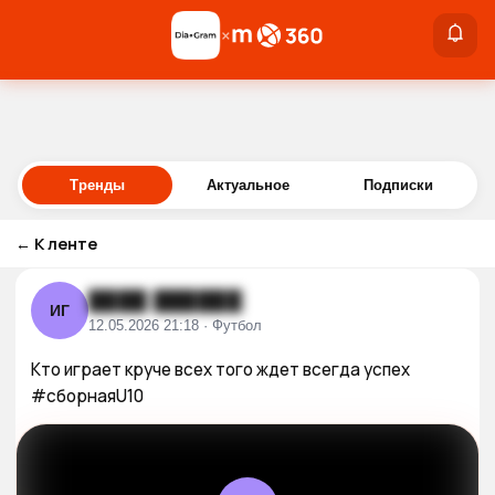
×
×
Войти
Тренды
Актуальное
Подписки
←
К ленте
████ ██████
ИГ
12.05.2026 21:18 · Футбол
Кто играет круче всех того ждет всегда успех 
#сборнаяU10