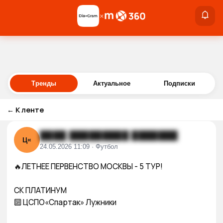
×
×
Войти
Тренды
Актуальное
Подписки
←
К ленте
████ █████████ ███████
Ц«
24.05.2026 11:09 · Футбол
🔥ЛЕТНЕЕ ПЕРВЕНСТВО МОСКВЫ - 5 ТУР! 

СК ПЛАТИНУМ

🔟 ЦСПО«Спартак» Лужники 
