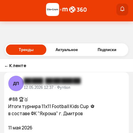
×
×
Войти
Тренды
Актуальное
Подписки
←
К ленте
█████ █████████
ДП
12.05.2026 12:37 · Футбол
#88 🏆🥈

Итоги турнира 11х11 Football Kids Cup  ⚽

в составе ФК "Яхрома" г. Дмитров 

11 мая 2026