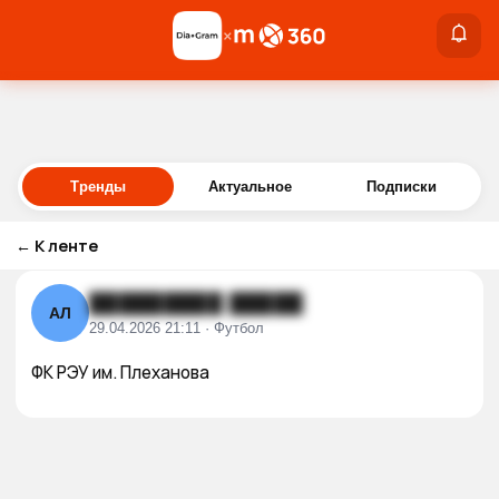
×
×
Войти
Тренды
Актуальное
Подписки
←
К ленте
█████████ █████
АЛ
29.04.2026 21:11 · Футбол
ФК РЭУ им. Плеханова