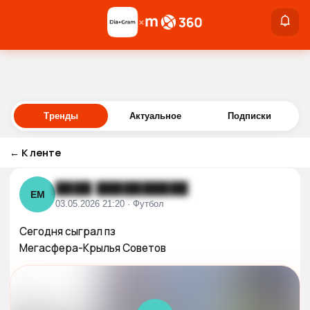
×
×
Войти
Тренды
Актуальное
Подписки
←
К ленте
████ ██████████
ЕМ
03.05.2026 21:20 · Футбол
Сегодня сыграл пз

Мегасфера-Крылья Советов