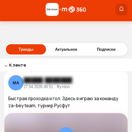
×
×
Войти
Тренды
Актуальное
Подписки
←
К ленте
█████ ███████
МА
27.04.2026 00:51 · Футбол
Быстрая проходка и гол. Здесь я играю за команду 
za-bey team, турнир Русфут