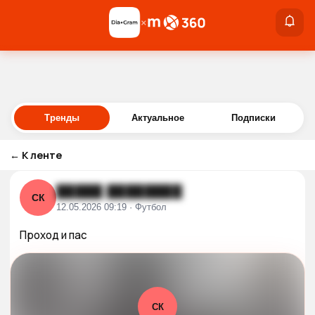
×
×
Войти
Тренды
Актуальное
Подписки
←
К ленте
█████ ████████
СК
12.05.2026 09:19 · Футбол
Проход и пас
СК