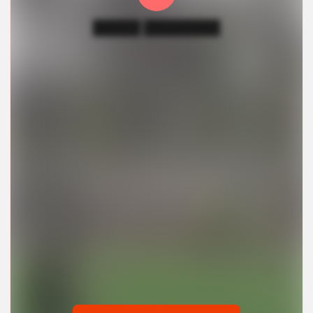
█████ ████████