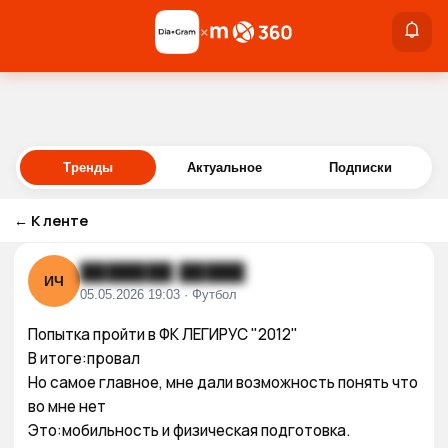
×
×
Войти
Тренды
Актуальное
Подписки
←
К ленте
███████ █████
ИЧ
05.05.2026 19:03 · Футбол
Попытка пройти в ФК ЛЕГИРУС "2012"

В итоге:провал

Но самое главное, мне дали возможность понять что 
во мне нет 

Это:мобильность и физическая подготовка.
