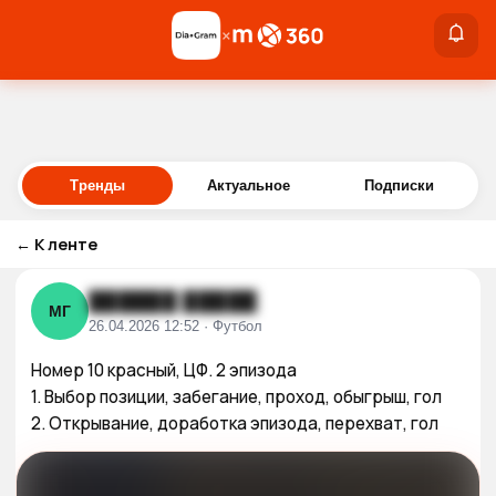
×
×
Войти
Тренды
Актуальное
Подписки
←
К ленте
██████ █████
МГ
26.04.2026 12:52 · Футбол
Номер 10 красный, ЦФ. 2 эпизода

1. Выбор позиции, забегание, проход, обыгрыш, гол

2. Открывание, доработка эпизода, перехват, гол