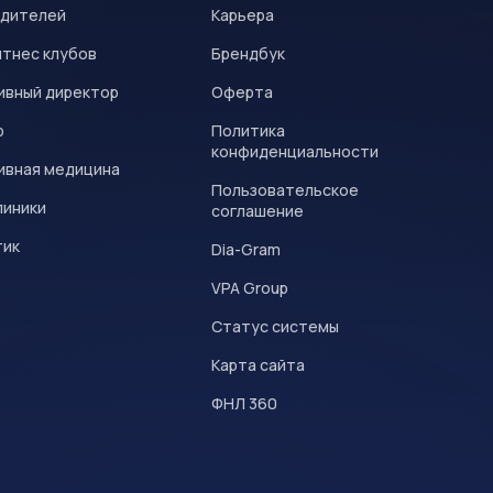
одителей
Карьера
итнес клубов
Брендбук
ивный директор
Оферта
р
Политика
конфиденциальности
ивная медицина
Пользовательское
линики
соглашение
тик
Dia-Gram
VPA Group
Статус системы
Карта сайта
ФНЛ 360