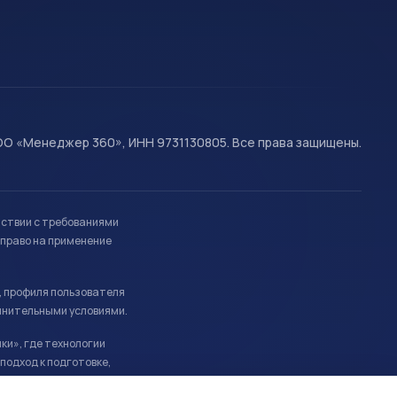
О «Менеджер 360», ИНН 9731130805. Все права защищены.
тствии с требованиями
право на применение
, профиля пользователя
лнительными условиями.
ки», где технологии
подход к подготовке,