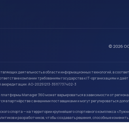
© 2026 ОО
ствляющих деятельность в области информационных технологий, в соотве
ветствие компании требованиям государства к IT-организациям и даёт 
й аккредитации: АО-20251213-35117737402-3
й платформы Manager 360 может варьироваться в зависимости от региона
ся в партнёрстве с внешними поставщиками и могут регулироваться допо
кого спорта — на территории крупнейшего спортивного комплекса «Лужни
литиков и разработчиков, чтобы создавать решения, способные изменить 