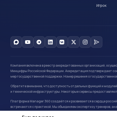
Игрок
Компания включена в реестр аккредитованных организаций, осуще
Минцифры Российской Федерации. Аккредитация подтверждает соот
мер государственной поддержки. Номер решения о государственно
Обратите внимание, что доступность отдельных функций и модуле
и технической инфраструктуры. Некоторые сервисы предоставляют
Платформа Manager 360 создаётся и развивается в сердце российс
встречаются с практикой. Мы объединяем экспертизу тренеров, ана
развитию и управлению в спорте.