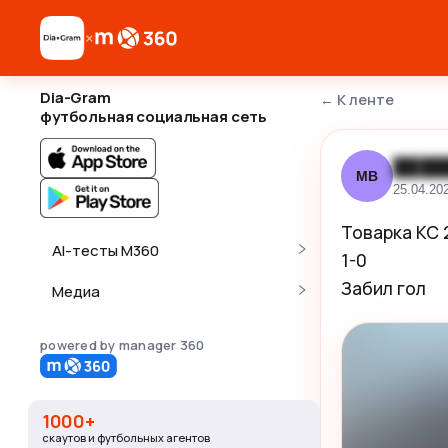
×
Dia-Gram
←
К ленте
футбольная социальная сеть
████
МВ
25.04.20
Товарка КС 2
AI-тесты M360
1-0 

Забил гол
Медиа
powered by manager 360
1000+
скаутов и футбольных агентов