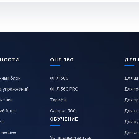
НОСТИ
ФНЛ 360
ДЛЯ 
чный блок
ФНЛ 360
Для ш
а упражнений
ФНЛ 360 PRO
Для го
литики
Тарифы
Для пр
ий блок
Campus 360
Для с
ОБУЧЕНИЕ
из
Для р
ие Live
Для с
Установка и запуск