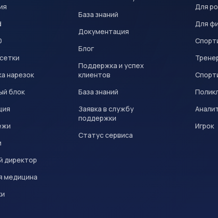
ия
Для р
База знаний
d
Для ф
Документация
0
Спорт
Блог
 сетки
Трене
Поддержка и успех
а нарезок
клиентов
Спорт
ый блок
База знаний
Полик
ция
Заявка в службу
Анали
поддержки
ежи
Игрок
Статус сервиса
и
й директор
я медицина
ки