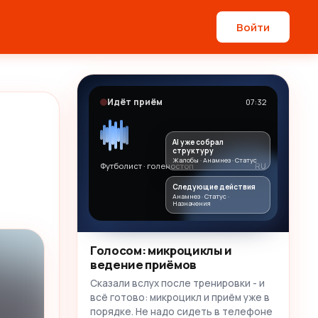
Войти
Идёт приём
07:32
AI уже собрал
структуру
Жалобы · Анамнез · Статус
Футболист · голеностоп
RU
Следующие действия
Анамнез · Статус ·
Назначения
Голосом: микроциклы и
ведение приёмов
Сказали вслух после тренировки - и
всё готово: микроцикл и приём уже в
порядке. Не надо сидеть в телефоне