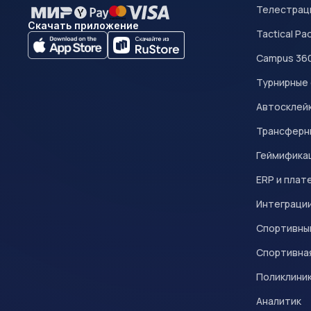
Телестрац
Скачать приложение
Tactical Pa
Campus 36
Турнирные
Автосклейк
Трансферн
Геймифика
ERP и плат
Интеграци
Спортивны
Спортивна
Поликлини
Аналитик