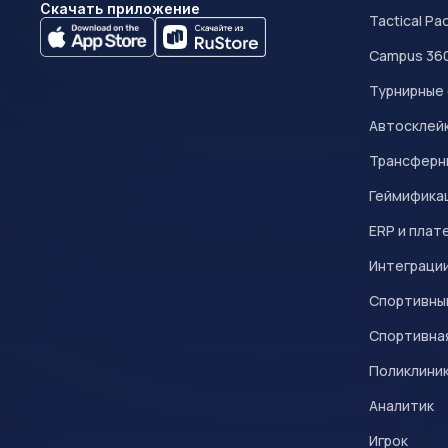
Скачать приложение
Tactical Pa
Campus 36
Турнирные
Автосклейк
Трансферн
Геймифика
ERP и плат
Интеграци
Спортивны
Спортивна
Поликлини
Аналитик
Игрок