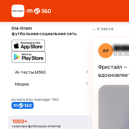
×
Dia-Gram
←
К ленте
футбольная социальная сеть
████
АЛ
24.05.20
Фристайл — 
AI-тесты M360
вдохновляет
Медиа
powered by manager 360
1000+
скаутов и футбольных агентов