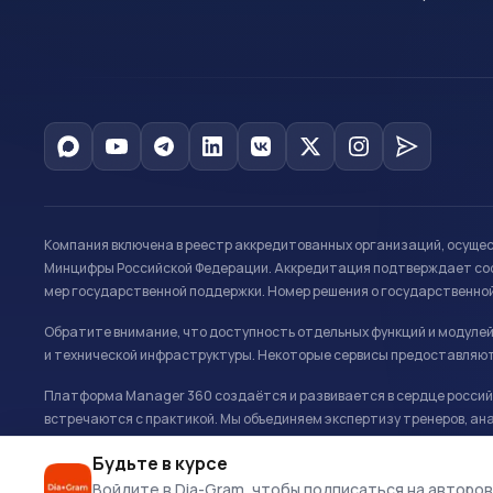
Компания включена в реестр аккредитованных организаций, осуще
Минцифры Российской Федерации. Аккредитация подтверждает соот
мер государственной поддержки. Номер решения о государственно
Обратите внимание, что доступность отдельных функций и модуле
и технической инфраструктуры. Некоторые сервисы предоставляют
Платформа Manager 360 создаётся и развивается в сердце российс
встречаются с практикой. Мы объединяем экспертизу тренеров, ана
развитию и управлению в спорте.
Будьте в курсе
Офис: г. Москва, Олимпийский комплекс «Лужники», Большая спортивн
Войдите в Dia-Gram, чтобы подписаться на авторов