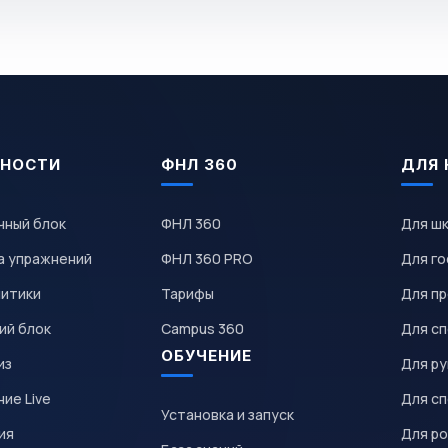
НОСТИ
ФНЛ 360
ДЛЯ 
чный блок
ФНЛ 360
Для ш
а упражнений
ФНЛ 360 PRO
Для го
литики
Тарифы
Для пр
ий блок
Campus 360
Для с
ОБУЧЕНИЕ
из
Для р
ие Live
Для с
Установка и запуск
ия
Для р