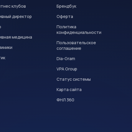
итнес клубов
Брендбук
ивный директор
Оферта
р
Политика
конфиденциальности
ивная медицина
Пользовательское
линики
соглашение
тик
Dia-Gram
VPA Group
Статус системы
Карта сайта
ФНЛ 360