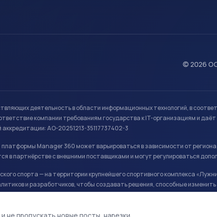
© 2026 ОО
ствляющих деятельность в области информационных технологий, в соотве
ветствие компании требованиям государства к IT-организациям и даёт 
й аккредитации: АО-20251213-35117737402-3
й платформы Manager 360 может варьироваться в зависимости от региона
ся в партнёрстве с внешними поставщиками и могут регулироваться допо
кого спорта — на территории крупнейшего спортивного комплекса «Лужни
литиков и разработчиков, чтобы создавать решения, способные изменить 
ая арена, ул. Лужники 24с1.
 и не пропускать новые посты, нарезки