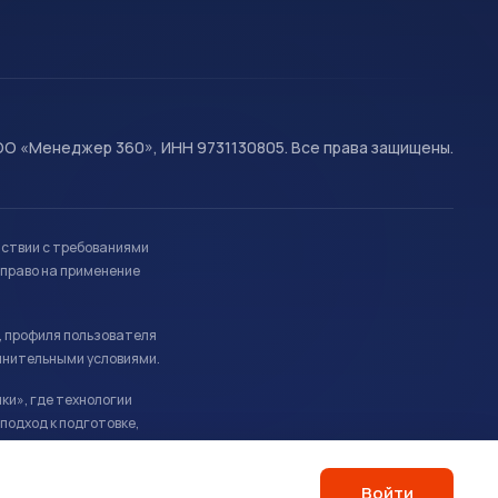
О «Менеджер 360», ИНН 9731130805. Все права защищены.
тствии с требованиями
право на применение
, профиля пользователя
лнительными условиями.
ки», где технологии
подход к подготовке,
Войти