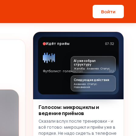
Войти
Идёт приём
07:32
AI уже собрал
структуру
Жалобы · Анамнез · Статус
Футболист · голеностоп
RU
Следующие действия
Анамнез · Статус ·
Назначения
Голосом: микроциклы и
ведение приёмов
Сказали вслух после тренировки - и
всё готово: микроцикл и приём уже в
порядке. Не надо сидеть в телефоне