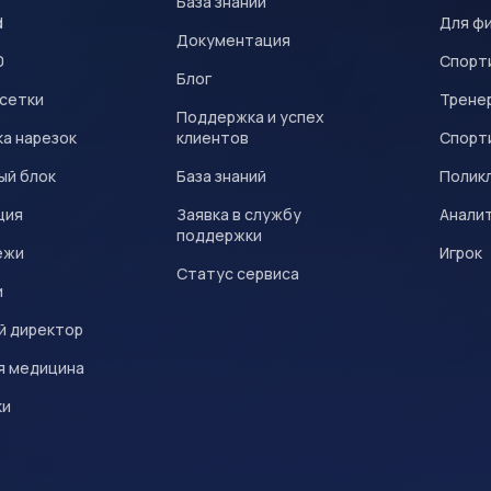
База знаний
d
Для ф
Документация
0
Спорт
Блог
 сетки
Трене
Поддержка и успех
а нарезок
клиентов
Спорт
ый блок
База знаний
Полик
ция
Заявка в службу
Анали
поддержки
ежи
Игрок
Статус сервиса
и
й директор
я медицина
ки