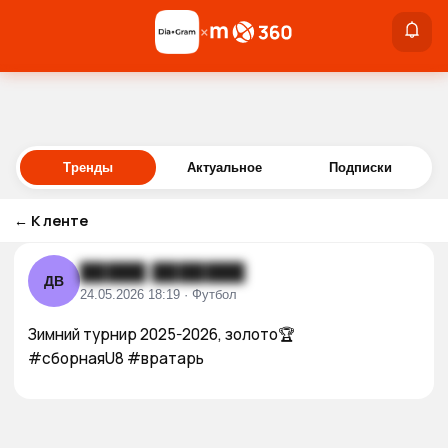
×
×
Войти
Тренды
Актуальное
Подписки
←
К ленте
█████ ███████
ДВ
24.05.2026 18:19 · Футбол
Зимний турнир 2025-2026, золото🏆

#сборнаяU8 #вратарь