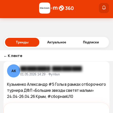
×
×
Войти
Тренды
Актуальное
Подписки
←
К ленте
█████████ █████████
АК
01.05.2026 14:29 · Футбол
Кузьменко Александр #5 Голы в рамках отборочного 
турнира ДФЛ «Большие звезды светят малым» 
24.04-26.04.26 Крым, #сборнаяU10