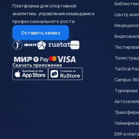
Библиотек
Платформа для спортивной
аналитики, управления командами и
Центр ана
профессионального роста
Медицинск
Оставить заявку
Видеоанал
Тестирован
Телестрац
Скачать приложение
Tactical Pa
Campus 36
Турнирные
Автосклейк
Трансферн
Геймифика
ERP и плат