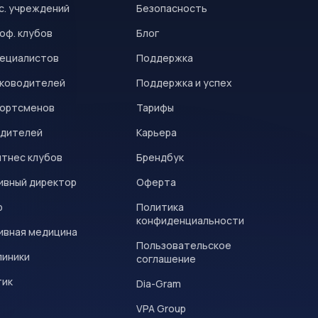
с. учреждений
Безопасность
оф. клубов
Блог
пециалистов
Поддержка
уководителей
Поддержка и успех
портсменов
Тарифы
одителей
Карьера
итнес клубов
Брендбук
ивный директор
Оферта
р
Политика
конфиденциальности
ивная медицина
Пользовательское
линики
соглашение
тик
Dia-Gram
VPA Group