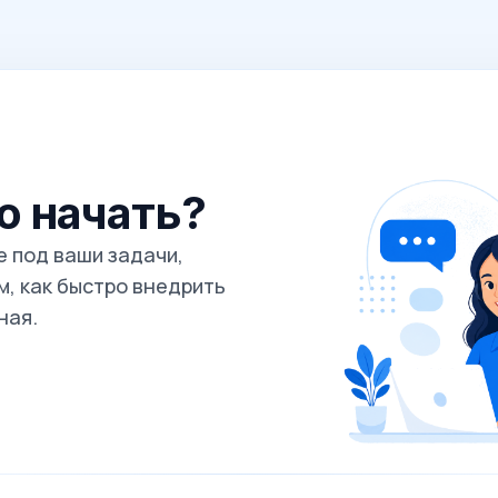
го начать?
 под ваши задачи,
, как быстро внедрить
ная.