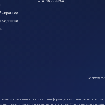
Статус сервиса
и
й директор
я медицина
ки
© 2026 ОО
ствляющих деятельность в области информационных технологий, в соотве
ветствие компании требованиям государства к IT-организациям и даёт 