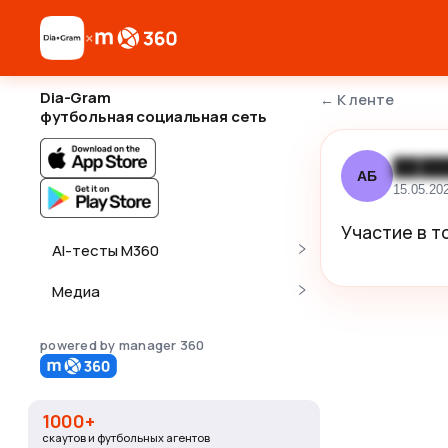
×
Dia-Gram
←
К ленте
футбольная социальная сеть
████
АБ
15.05.20
Участие в т
AI-тесты M360
Медиа
powered by manager 360
1000+
скаутов и футбольных агентов