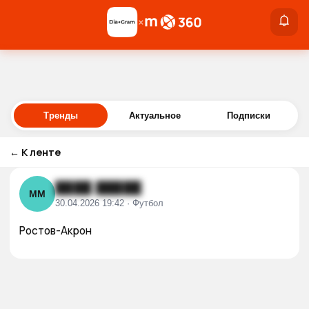
×
×
Войти
Тренды
Актуальное
Подписки
←
К ленте
████ █████
ММ
30.04.2026 19:42 · Футбол
Ростов-Акрон