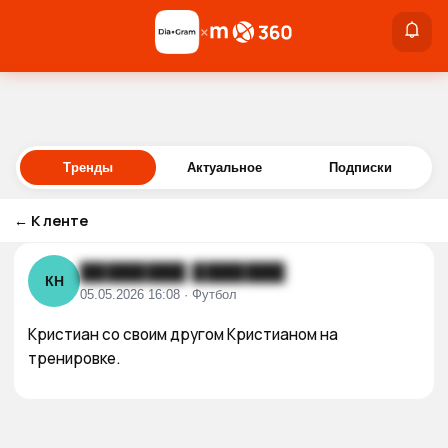
×
×
Войти
Тренды
Актуальное
Подписки
←
К ленте
████████ ███████
КН
05.05.2026 16:08 · Футбол
Кристиан со своим другом Кристианом на 
тренировке.