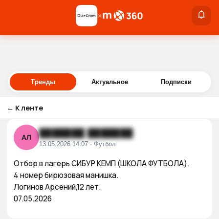
×
×
Войти
Тренды
Актуальное
Подписки
←
К ленте
███████ ███████
АЛ
13.05.2026 14:07 · Футбол
Отбор в лагерь СИБУР КЕМП (ШКОЛА ФУТБОЛА).

4 номер бирюзовая манишка.

Логинов Арсений,12 лет.

07.05.2026