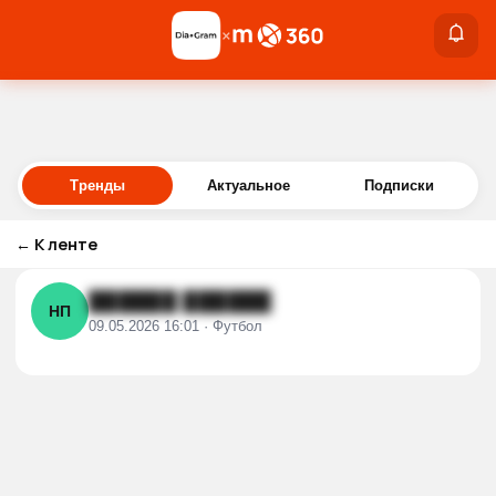
×
×
Войти
Тренды
Актуальное
Подписки
←
К ленте
██████ ██████
НП
09.05.2026 16:01 · Футбол