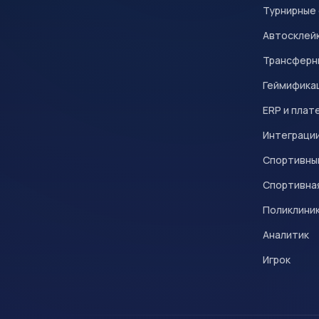
Турнирные
Автосклейк
Трансферн
Геймифика
ERP и плат
Интеграци
Спортивны
Спортивна
Поликлини
Аналитик
Игрок