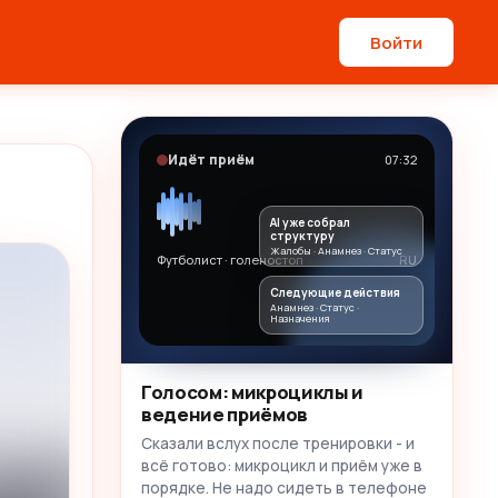
Войти
Идёт приём
07:32
AI уже собрал
структуру
Жалобы · Анамнез · Статус
Футболист · голеностоп
RU
Следующие действия
Анамнез · Статус ·
Назначения
Голосом: микроциклы и
ведение приёмов
Сказали вслух после тренировки - и
всё готово: микроцикл и приём уже в
порядке. Не надо сидеть в телефоне