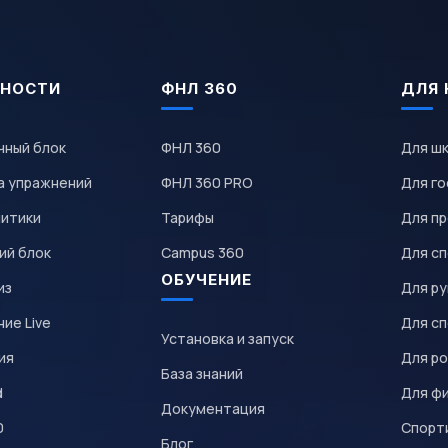
НОСТИ
ФНЛ 360
ДЛЯ 
чный блок
ФНЛ 360
Для ш
а упражнений
ФНЛ 360 PRO
Для го
литики
Тарифы
Для пр
ий блок
Campus 360
Для с
ОБУЧЕНИЕ
из
Для р
ие Live
Для с
Установка и запуск
ия
Для р
База знаний
d
Для ф
Документация
0
Спорт
Блог