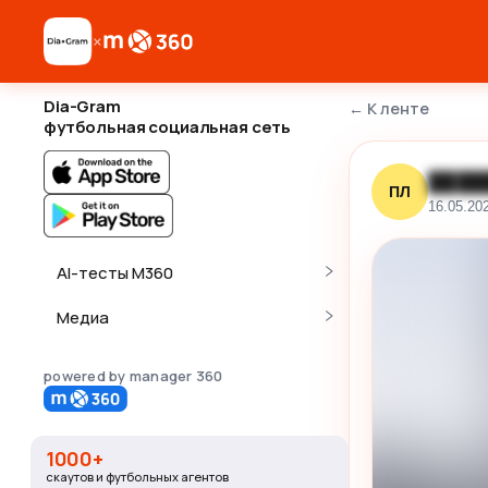
×
Dia-Gram
←
К ленте
футбольная социальная сеть
████
ПЛ
16.05.20
AI-тесты M360
Медиа
powered by manager 360
1000+
скаутов и футбольных агентов