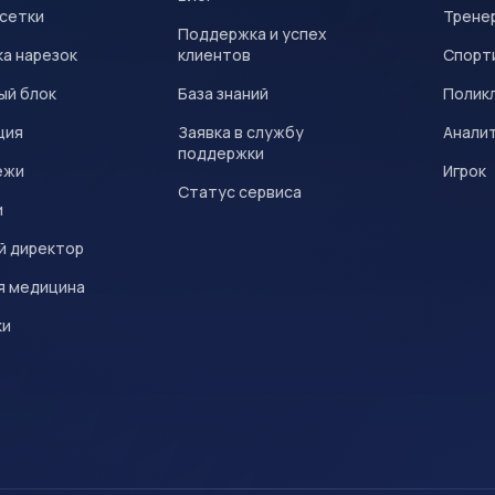
 сетки
Трене
Поддержка и успех
а нарезок
клиентов
Спорт
ый блок
База знаний
Полик
ция
Заявка в службу
Анали
поддержки
ежи
Игрок
Статус сервиса
и
й директор
я медицина
ки