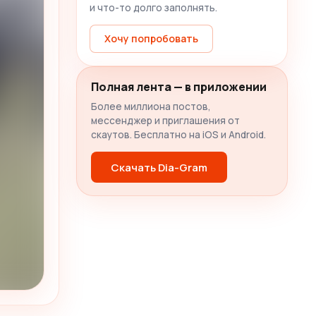
и что-то долго заполнять.
Хочу попробовать
Полная лента — в приложении
Более миллиона постов,
мессенджер и приглашения от
скаутов. Бесплатно на iOS и Android.
Скачать Dia-Gram