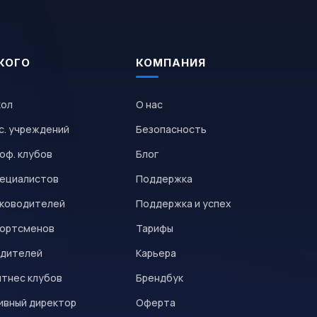
КОГО
КОМПАНИЯ
кол
О нас
с. учреждений
Безопасность
оф. клубов
Блог
пециалистов
Поддержка
уководителей
Поддержка и успех
портсменов
Тарифы
одителей
Карьера
итнес клубов
Брендбук
ивный директор
Оферта