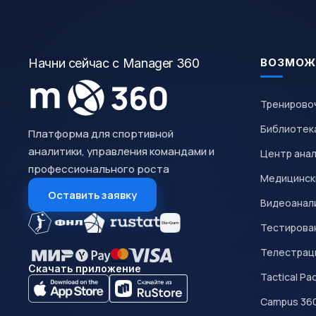
Начни сейчас с Manager 360
ВОЗМОЖ
Тренирово
Библиотек
Платформа для спортивной
аналитики, управления командами и
Центр ана
профессионального роста
Медицинск
Оставить заявку
Видеоанал
Тестирован
Телестрац
Скачать приложение
Tactical Pa
Campus 36