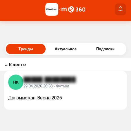
×
×
Войти
Тренды
Актуальное
Подписки
←
К ленте
█████ ████████
НК
29.04.2026 20:38 · Футбол
Дагомыс кап. Весна 2026