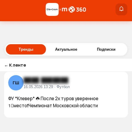
×
×
Войти
Тренды
Актуальное
Подписки
←
К ленте
████ ███████
ГШ
16.05.2026 13:29 · Футбол
ФУ *Клевер* ☘️ После 2х туров уверенное 
1⃣место❗Чемпионат Московской области